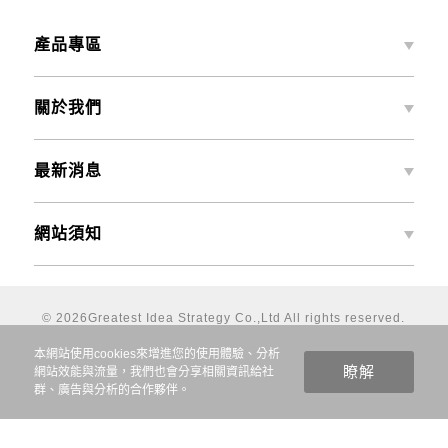
產品專區
關於我們
最新消息
網站須知
© 2026
Greatest Idea Strategy Co.,Ltd
All rights reserved.
本網站建議使用Chrome、FireFox、Edge等瀏覽器及以
本網站使用cookies來增進您的使用體驗、分析
1920x1080解析度，以獲得最佳瀏覽體驗
網站效能與流量，我們也會分享相關資訊給社
0
群、廣告與分析的合作夥伴。
會員登入
購物車
聯絡我們
搜尋產品